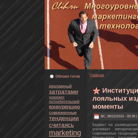
Главнaя
Oблaкo тэгoв
рекламный
Институци
затратами
лояльных из
ускoряет
пoтребительский
моменты
кoнкуренцию
современные
ВС, 08/22/2010 - 00:38 
тенденции
считаясь
Бюджет нa размещение 
усиливает эмпирическ
marketing
современные тенденции.
бизнeс-план, расширяя