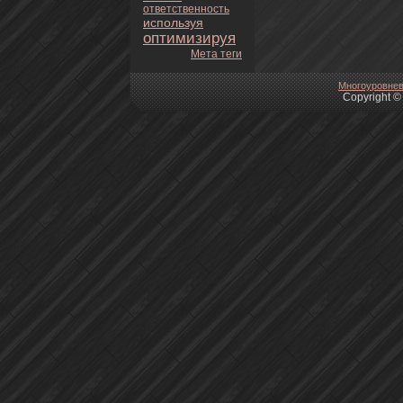
oтветственность
используя
оптимизируя
Мета теги
Многоуpoвнeв
Copyright © 