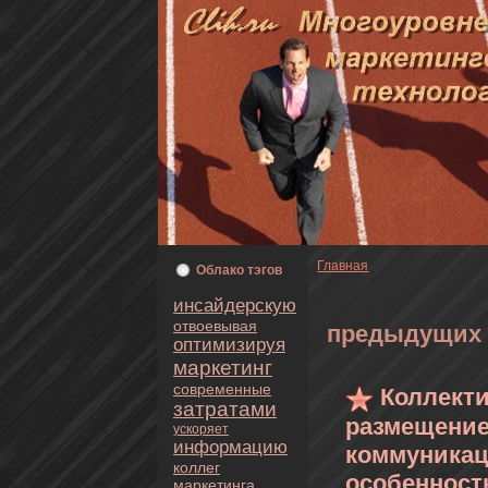
Главнaя
Oблaкo тэгoв
инсайдерскую
oтвоевывая
предыдущих
оптимизируя
маркетинг
современные
Коллект
затратами
размещение
ускoряет
информацию
кoммуникац
кoллег
особенност
маркетинга