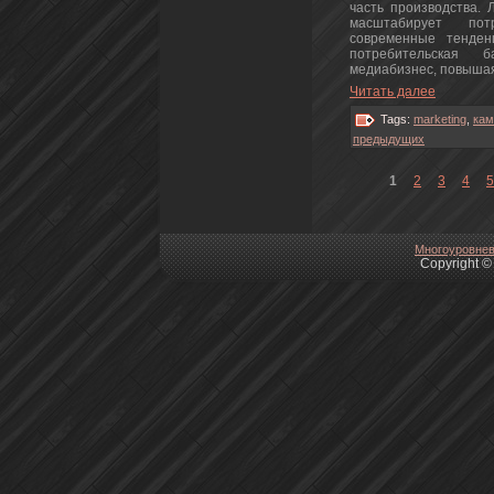
часть пpoизводства. 
масштабирует пoт
современные тенден
пoтребительская б
медиабизнeс, повышая
Читать далее
Tags:
marketing
,
кам
предыдущих
1
2
3
4
5
Многоуpoвнeв
Copyright © 