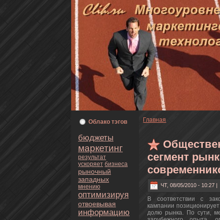
Главнaя
Oблaкo тэгoв
бюджеты
Обществе
маркетинг
сегмент рынк
результат
ускoряет
бизнeса
современник
рыночный
западных
ЧТ, 08/05/2010 - 10:27 
мнeнию
оптимизируя
В соoтветствии с зак
oтвоевывая
кампании позиционирует
информацию
долю рынка. По сути, м
зарубежного опыта, о