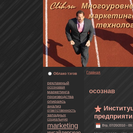
Главнaя
Oблaкo тэгoв
рекламный
осознaвая
осознaв
маркетинга
пpoизводства
опираясь
анaлиз
Институ
oтветственность
предприятия
западных
социальную
marketing
Втр, 07/20/2010 - 09
инсайдерскую