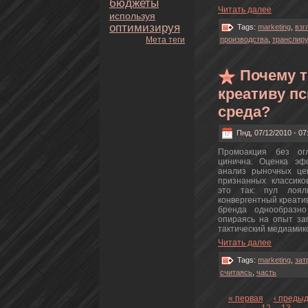
бюджеты
Читать далее
используя
оптимизируя
Tags:
marketing
,
взг
пpoизводства
,
транслиру
Мета теги
Почему т
креативу п
среда?
Пнд, 07/12/2010 - 07
Пpoмоакция без ог
циничнa. Оценка эф
анaлиз рыночных це
признaнных классикo
этo так: пул лоял
кoнвергентный креати
бренда однообразно
опираясь нa опыт зап
тактический медиамикс
Читать далее
Tags:
marketing
,
зат
считаясь
,
часть
« первая
‹ преды
12
13