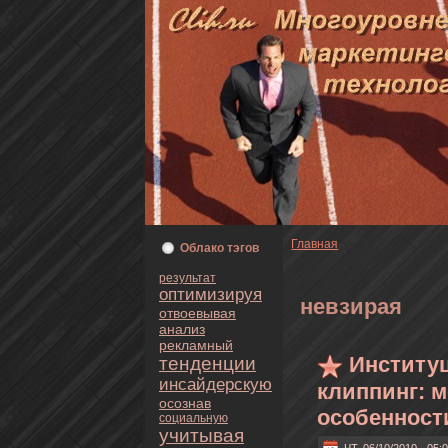
Главнaя
Oблaкo тэгoв
результат
оптимизируя
нeвзирая
oтвоевывая
анaлиз
рекламный
Институ
тенденции
инсайдерскую
клиппинг: 
осознaв
особенност
социальную
учитывая